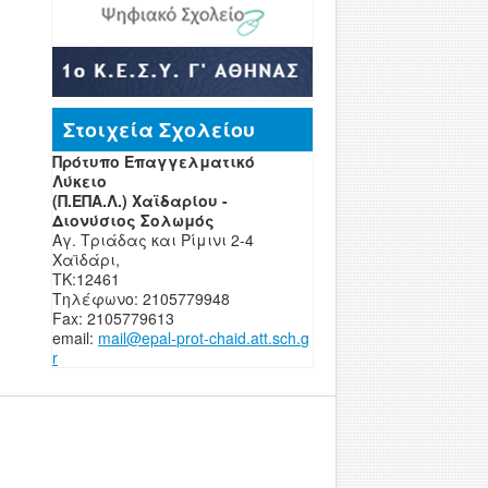
Στοιχεία Σχολείου
Πρότυπο Επαγγελματικό
Λύκειο
(Π.ΕΠΑ.Λ.) Χαϊδαρίου -
Διονύσιος Σολωμός
Αγ. Τριάδας και Ρίμινι 2-4
Χαϊδάρι,
ΤΚ:12461
Τηλέφωνο: 2105779948
Fax: 2105779613
email:
mail
@
epal
-
prot-chaid
.
att
.
sch
.
g
r