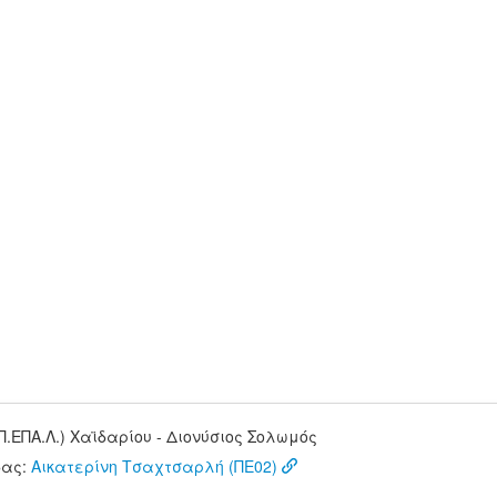
.ΕΠΑ.Λ.) Χαϊδαρίου - Διονύσιος Σολωμός
δας:
Αικατερίνη Τσαχτσαρλή (ΠΕ02)