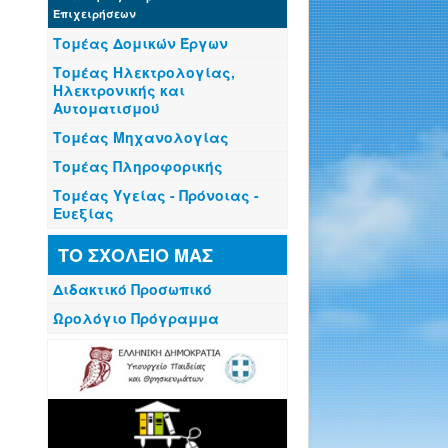
Επιχειρήσεων
Τομέας Δομικών Έργων
Τομέας Ηλεκτρολογίας,
Ηλεκτρονικής και
Αυτοματισμού
Τομέας Μηχανολογίας
Τομέας Πληροφορικής
Τομέας Υγείας - Πρόνοιας -
Ευεξίας
ΤΟ ΣΧΟΛΕΙΟ ΜΑΣ
Διδακτικό Προσωπικό
Ωρολόγιο Πρόγραμμα