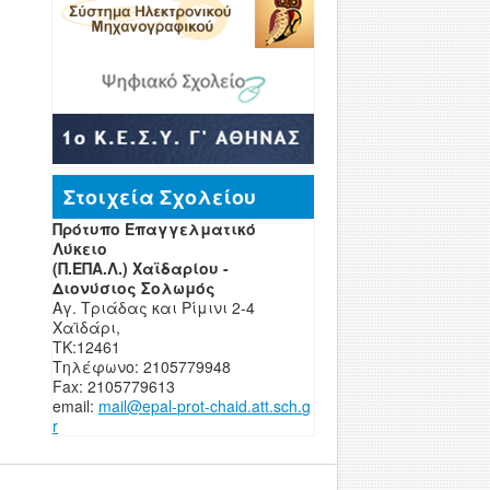
Στοιχεία Σχολείου
Πρότυπο Επαγγελματικό
Λύκειο
(Π.ΕΠΑ.Λ.) Χαϊδαρίου -
Διονύσιος Σολωμός
Αγ. Τριάδας και Ρίμινι 2-4
Χαϊδάρι,
ΤΚ:12461
Τηλέφωνο: 2105779948
Fax: 2105779613
email:
mail
@
epal
-
prot-chaid
.
att
.
sch
.
g
r