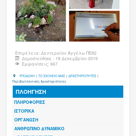
Επιμέλεια:
Δευτεραίου Αγγέλω ΠΕ82
Δημοσιεύθηκε : 18 Δεκεμβρίου 2019
Εμφανίσεις: 667
ΥΠΟΔΟΧΗ
|
ΤΟ ΣΧΟΛΕΙΟ ΜΑΣ
|
ΔΡΑΣΤΗΡΙΟΤΗΤΕΣ
|
Περιβαλλοντικές δραστηριότητες
ΠΛΟΗΓΗΣΗ
ΠΛΗΡΟΦΟΡΙΕΣ
ΙΣΤΟΡΙΚΑ
ΟΡΓΑΝΩΣΗ
ΑΝΘΡΩΠΙΝΟ ΔΥΝΑΜΙΚΟ