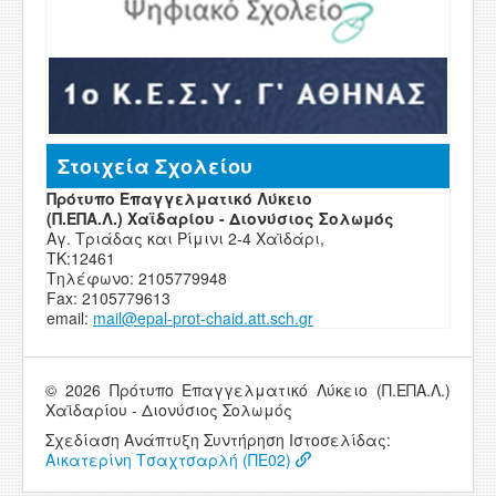
Στοιχεία Σχολείου
Πρότυπο Επαγγελματικό Λύκειο
(Π.ΕΠΑ.Λ.) Χαϊδαρίου - Διονύσιος Σολωμός
Αγ. Τριάδας και Ρίμινι 2-4 Χαϊδάρι,
ΤΚ:12461
Τηλέφωνο: 2105779948
Fax: 2105779613
email:
mail
@
epal
-
prot-chaid
.
att
.
sch
.
g
r
© 2026 Πρότυπο Επαγγελματικό Λύκειο (Π.ΕΠΑ.Λ.)
Χαϊδαρίου - Διονύσιος Σολωμός
Σχεδίαση Ανάπτυξη Συντήρηση Ιστοσελίδας:
Αικατερίνη Τσαχτσαρλή (ΠΕ02)