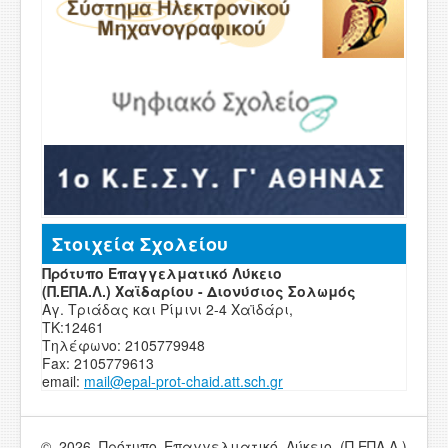
Στοιχεία Σχολείου
Πρότυπο Επαγγελματικό Λύκειο
(Π.ΕΠΑ.Λ.) Χαϊδαρίου - Διονύσιος Σολωμός
Αγ. Τριάδας και Ρίμινι 2-4 Χαϊδάρι,
ΤΚ:12461
Τηλέφωνο: 2105779948
Fax: 2105779613
email:
mail
@
epal
-
prot-chaid
.
att
.
sch
.
g
r
© 2026 Πρότυπο Επαγγελματικό Λύκειο (Π.ΕΠΑ.Λ.)