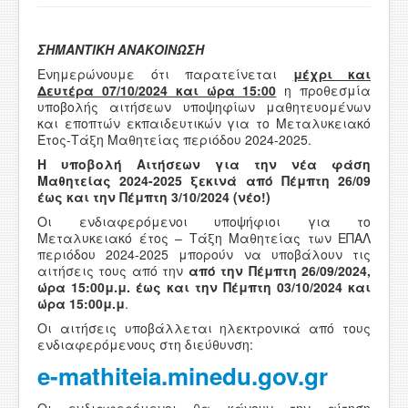
ΧΡΗΣΙΜΑ
ΣΗΜΑΝΤΙΚΗ ΑΝΑΚΟΙΝΩΣΗ
ΕΠΙΚΟΙΝΩΝΙΑ
Ενημερώνουμε ότι παρατείνεται
μέχρι και
Δευτέρα 07/10/2024 και ώρα 15:00
η προθεσμία
ΠΕΡΙΟΧΗ ΜΕΛΩΝ
υποβολής αιτήσεων υποψηφίων μαθητευομένων
και εποπτών εκπαιδευτικών για το Μεταλυκειακό
Έτος-Τάξη Μαθητείας περιόδου 2024-2025.
Η
υ
ποβολή Αιτήσεων για την νέα φάση
Μαθητείας 2024-2025 ξεκινά
από Πέμπτη 26/09
έως και την Πέμπτη 3/10
/2024
(νέο!)
Οι ενδιαφερόμενοι υποψήφιοι για το
Μεταλυκειακό έτος – Τάξη Μαθητείας των ΕΠΑΛ
περιόδου 2024-2025 μπορούν να υποβάλουν τις
αιτήσεις τους από την
από τη
ν
Πέμπτη 26/09/2024,
ώρα 15:00μ.μ. έως και τη
ν
Πέμπτη 03/10/2024 και
ώρα 15:00μ.μ
.
Οι αιτήσεις υποβάλλεται ηλεκτρονικά από τους
ενδιαφερόμενους στη διεύθυνση:
e-mathiteia.minedu.gov.gr
Oι ενδιαφερόμενοι θα κάνουν την αίτηση