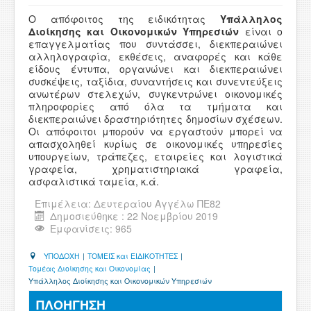
ΧΡΗΣΙΜΑ
Ο απόφοιτος της ειδικότητας
Υπάλληλος
Διοίκησης και Οικονομικών Υπηρεσιών
είναι ο
ΕΠΙΚΟΙΝΩΝΙΑ
επαγγελματίας που συντάσσει, διεκπεραιώνει
αλληλογραφία, εκθέσεις, αναφορές και κάθε
είδους έντυπα, οργανώνει και διεκπεραιώνει
ΠΕΡΙΟΧΗ ΜΕΛΩΝ
συσκέψεις, ταξίδια, συναντήσεις και συνεντεύξεις
ανωτέρων στελεχών, συγκεντρώνει οικονομικές
πληροφορίες από όλα τα τμήματα και
διεκπεραιώνει δραστηριότητες δημοσίων σχέσεων.
Οι απόφοιτοι μπορούν να εργαστούν μπορεί να
απασχοληθεί κυρίως σε οικονομικές υπηρεσίες
υπουργείων, τράπεζες, εταιρείες και λογιστικά
γραφεία, χρηματιστηριακά γραφεία,
ασφαλιστικά ταμεία, κ.ά.
Επιμέλεια:
Δευτεραίου Αγγέλω ΠΕ82
Δημοσιεύθηκε : 22 Νοεμβρίου 2019
Εμφανίσεις: 965
ΥΠΟΔΟΧΗ
|
ΤΟΜΕΙΣ και ΕΙΔΙΚΟΤΗΤΕΣ
|
Τομέας Διοίκησης και Οικονομίας
|
Υπάλληλος Διοίκησης και Οικονομικών Υπηρεσιών
ΠΛΟΗΓΗΣΗ