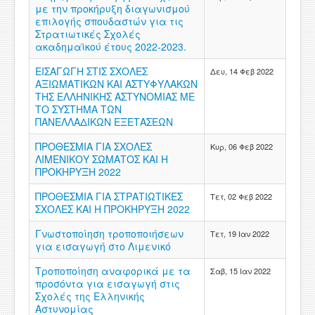
με την προκήρυξη διαγωνισμού
ΧΡΗΣΙΜΑ
επιλογής σπουδαστών για τις
Στρατιωτικές Σχολές
ΕΠΙΚΟΙΝΩΝΙΑ
ακαδημαϊκού έτους 2022-2023.
ΕΙΣΑΓΩΓΗ ΣΤΙΣ ΣΧΟΛΕΣ
Δευ, 14 Φεβ 2022
ΠΕΡΙΟΧΗ ΜΕΛΩΝ
ΑΞΙΩΜΑΤΙΚΩΝ ΚΑΙ ΑΣΤΥΦΥΛΑΚΩΝ
ΤΗΣ ΕΛΛΗΝΙΚΗΣ ΑΣΤΥΝΟΜΙΑΣ ΜΕ
ΤΟ ΣΥΣΤΗΜΑ ΤΩΝ
ΠΑΝΕΛΛΑΔΙΚΩΝ ΕΞΕΤΑΣΕΩΝ
ΠΡΟΘΕΣΜΙΑ ΓΙΑ ΣΧΟΛΕΣ
Κυρ, 06 Φεβ 2022
ΛΙΜΕΝΙΚΟΥ ΣΩΜΑΤΟΣ ΚΑΙ Η
ΠΡΟΚΗΡΥΞΗ 2022
ΠΡΟΘΕΣΜΙΑ ΓΙΑ ΣΤΡΑΤΙΩΤΙΚΕΣ
Τετ, 02 Φεβ 2022
ΣΧΟΛΕΣ ΚΑΙ Η ΠΡΟΚΗΡΥΞΗ 2022
Γνωστοποίηση τροποποιήσεων
Τετ, 19 Ιαν 2022
για εισαγωγή στο Λιμενικό
Τροποποίηση αναφορικά με τα
Σαβ, 15 Ιαν 2022
προσόντα για εισαγωγή στις
Σχολές της Ελληνικής
Αστυνομίας