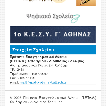
Στοιχεία Σχολείου
Πρότυπο Επαγγελματικό Λύκειο
(Π.ΕΠΑ.Λ.) Χαϊδαρίου - Διονύσιος Σολωμός
Αγ. Τριάδας και Ρίμινι 2-4 Χαϊδάρι,
ΤΚ:12461
Τηλέφωνο: 2105779948
Fax: 2105779613
email:
mail
@
epal
-
prot-chaid
.
att
.
sch
.
g
r
© 2026 Πρότυπο Επαγγελματικό Λύκειο (Π.ΕΠΑ.Λ.)
Χαϊδαρίου - Διονύσιος Σολωμός