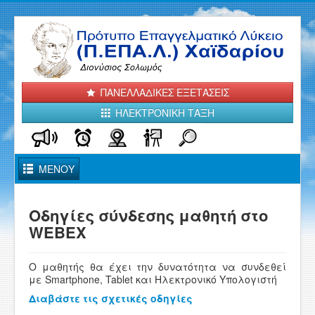
ΠΑΝΕΛΛΑΔΙΚΕΣ ΕΞΕΤΑΣΕΙΣ
ΗΛΕΚΤΡΟΝΙΚΗ ΤΑΞΗ
Toggle
ΜΕΝΟΥ
Navigation
ΑΡΧΙΚΗ
Οδηγίες σύνδεσης μαθητή στο
WEBEX
ΤΟ ΣΧΟΛΕΙΟ ΜΑΣ
ΑΝΑΚΟΙΝΩΣΕΙΣ - ΝΕΑ
Ο μαθητής θα έχει την δυνατότητα να συνδεθεί
με Smartphone, Tablet και Ηλεκτρονικό Υπολογιστή
ΤΟΜΕΙΣ και ΕΙΔΙΚΟΤΗΤΕΣ
Διαβάστε τις σχετικές οδηγίες