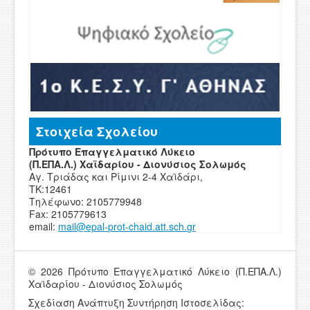
Στοιχεία Σχολείου
Πρότυπο Επαγγελματικό Λύκειο
(Π.ΕΠΑ.Λ.) Χαϊδαρίου - Διονύσιος Σολωμός
Αγ. Τριάδας και Ρίμινι 2-4 Χαϊδάρι,
ΤΚ:12461
Τηλέφωνο: 2105779948
Fax: 2105779613
email:
mail
@
epal
-
prot-chaid
.
att
.
sch
.
g
r
© 2026 Πρότυπο Επαγγελματικό Λύκειο (Π.ΕΠΑ.Λ.)
Χαϊδαρίου - Διονύσιος Σολωμός
Σχεδίαση Ανάπτυξη Συντήρηση Ιστοσελίδας: