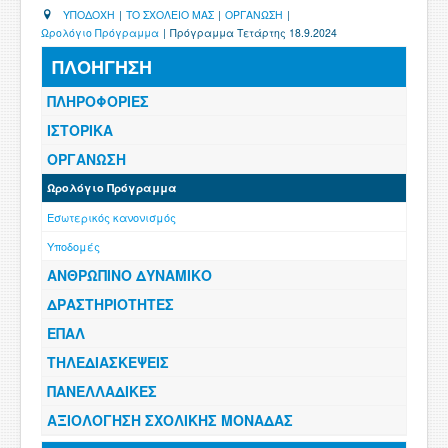
ΧΡΗΣΙΜΑ
ΥΠΟΔΟΧΗ
|
ΤΟ ΣΧΟΛΕΙΟ ΜΑΣ
|
ΟΡΓΑΝΩΣΗ
|
Ωρολόγιο Πρόγραμμα
|
Πρόγραμμα Τετάρτης 18.9.2024
ΕΠΙΚΟΙΝΩΝΙΑ
ΠΛΟΗΓΗΣΗ
ΠΛΗΡΟΦΟΡΙΕΣ
ΠΕΡΙΟΧΗ ΜΕΛΩΝ
ΙΣΤΟΡΙΚΑ
ΟΡΓΑΝΩΣΗ
Ωρολόγιο Πρόγραμμα
Εσωτερικός κανονισμός
Υποδομές
ΑΝΘΡΩΠΙΝΟ ΔΥΝΑΜΙΚΟ
ΔΡΑΣΤΗΡΙΟΤΗΤΕΣ
ΕΠΑΛ
ΤΗΛΕΔΙΑΣΚΕΨΕΙΣ
ΠΑΝΕΛΛΑΔΙΚΕΣ
ΑΞΙΟΛΟΓΗΣΗ ΣΧΟΛΙΚΗΣ ΜΟΝΑΔΑΣ