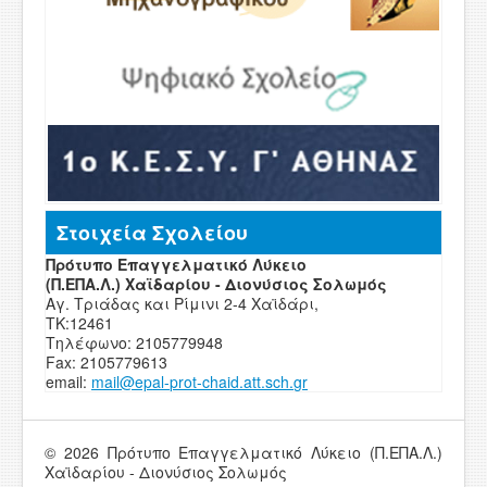
Στοιχεία Σχολείου
Πρότυπο Επαγγελματικό Λύκειο
(Π.ΕΠΑ.Λ.) Χαϊδαρίου - Διονύσιος Σολωμός
Αγ. Τριάδας και Ρίμινι 2-4 Χαϊδάρι,
ΤΚ:12461
Τηλέφωνο: 2105779948
Fax: 2105779613
email:
mail
@
epal
-
prot-chaid
.
att
.
sch
.
g
r
© 2026 Πρότυπο Επαγγελματικό Λύκειο (Π.ΕΠΑ.Λ.)
Χαϊδαρίου - Διονύσιος Σολωμός