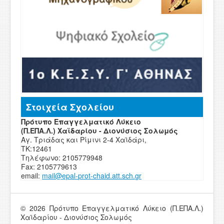
Στοιχεία Σχολείου
Πρότυπο Επαγγελματικό Λύκειο
(Π.ΕΠΑ.Λ.) Χαϊδαρίου - Διονύσιος Σολωμός
Αγ. Τριάδας και Ρίμινι 2-4 Χαϊδάρι,
ΤΚ:12461
Τηλέφωνο: 2105779948
Fax: 2105779613
email:
mail
@
epal
-
prot-chaid
.
att
.
sch
.
g
r
© 2026 Πρότυπο Επαγγελματικό Λύκειο (Π.ΕΠΑ.Λ.)
Χαϊδαρίου - Διονύσιος Σολωμός