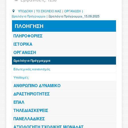
ΧΡΗΣΙΜΑ
ΥΠΟΔΟΧΗ
|
ΤΟ ΣΧΟΛΕΙΟ ΜΑΣ
|
ΟΡΓΑΝΩΣΗ
|
Ωρολόγιο Πρόγραμμα
|
Ωρολόγιο Πρόγραμμα_15.09.2025
ΕΠΙΚΟΙΝΩΝΙΑ
ΠΛΟΗΓΗΣΗ
ΠΕΡΙΟΧΗ ΜΕΛΩΝ
ΠΛΗΡΟΦΟΡΙΕΣ
ΙΣΤΟΡΙΚΑ
ΟΡΓΑΝΩΣΗ
Ωρολόγιο Πρόγραμμα
Εσωτερικός κανονισμός
Υποδομές
ΑΝΘΡΩΠΙΝΟ ΔΥΝΑΜΙΚΟ
ΔΡΑΣΤΗΡΙΟΤΗΤΕΣ
ΕΠΑΛ
ΤΗΛΕΔΙΑΣΚΕΨΕΙΣ
ΠΑΝΕΛΛΑΔΙΚΕΣ
ΑΞΙΟΛΟΓΗΣΗ ΣΧΟΛΙΚΗΣ ΜΟΝΑΔΑΣ