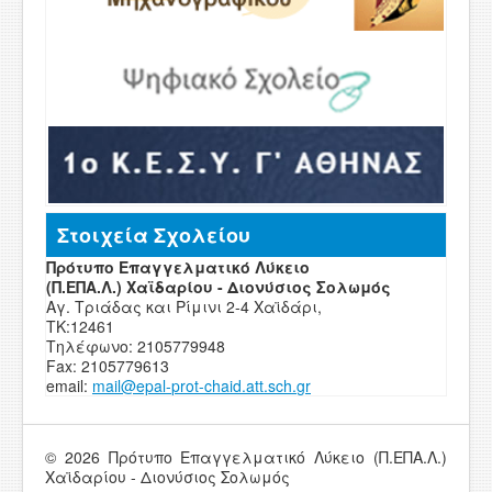
Στοιχεία Σχολείου
Πρότυπο Επαγγελματικό Λύκειο
(Π.ΕΠΑ.Λ.) Χαϊδαρίου - Διονύσιος Σολωμός
Αγ. Τριάδας και Ρίμινι 2-4 Χαϊδάρι,
ΤΚ:12461
Τηλέφωνο: 2105779948
Fax: 2105779613
email:
mail
@
epal
-
prot-chaid
.
att
.
sch
.
g
r
© 2026 Πρότυπο Επαγγελματικό Λύκειο (Π.ΕΠΑ.Λ.)
Χαϊδαρίου - Διονύσιος Σολωμός