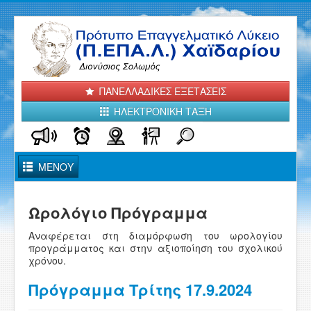
ΠΑΝΕΛΛΑΔΙΚΕΣ ΕΞΕΤΑΣΕΙΣ
ΗΛΕΚΤΡΟΝΙΚΗ ΤΑΞΗ
Toggle
ΜΕΝΟΥ
Navigation
ΑΡΧΙΚΗ
Ωρολόγιο Πρόγραμμα
ΤΟ ΣΧΟΛΕΙΟ ΜΑΣ
Αναφέρεται στη διαμόρφωση του ωρολογίου
προγράμματος και στην αξιοποίηση του σχολικού
ΑΝΑΚΟΙΝΩΣΕΙΣ - ΝΕΑ
χρόνου.
Πρόγραμμα Τρίτης 17.9.2024
ΤΟΜΕΙΣ και ΕΙΔΙΚΟΤΗΤΕΣ