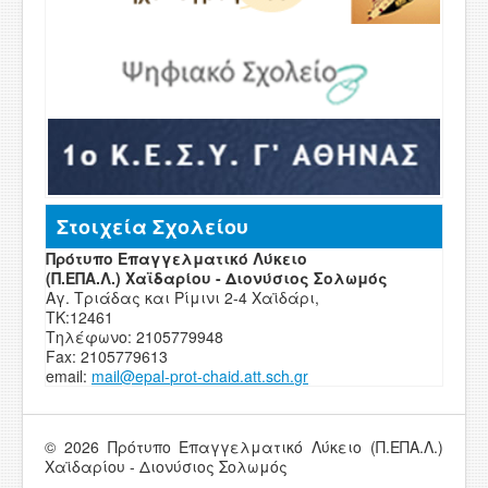
Στοιχεία Σχολείου
Πρότυπο Επαγγελματικό Λύκειο
(Π.ΕΠΑ.Λ.) Χαϊδαρίου - Διονύσιος Σολωμός
Αγ. Τριάδας και Ρίμινι 2-4 Χαϊδάρι,
ΤΚ:12461
Τηλέφωνο: 2105779948
Fax: 2105779613
email:
mail
@
epal
-
prot-chaid
.
att
.
sch
.
g
r
© 2026 Πρότυπο Επαγγελματικό Λύκειο (Π.ΕΠΑ.Λ.)
Χαϊδαρίου - Διονύσιος Σολωμός