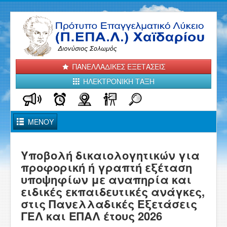
ΠΑΝΕΛΛΑΔΙΚΕΣ ΕΞΕΤΑΣΕΙΣ
ΗΛΕΚΤΡΟΝΙΚΗ ΤΑΞΗ
Toggle
ΜΕΝΟΥ
Navigation
ΑΡΧΙΚΗ
Υποβολή δικαιολογητικών για
προφορική ή γραπτή εξέταση
ΤΟ ΣΧΟΛΕΙΟ ΜΑΣ
υποψηφίων με αναπηρία και
ειδικές εκπαιδευτικές ανάγκες,
ΑΝΑΚΟΙΝΩΣΕΙΣ - ΝΕΑ
στις Πανελλαδικές Εξετάσεις
ΤΟΜΕΙΣ και ΕΙΔΙΚΟΤΗΤΕΣ
ΓΕΛ και ΕΠΑΛ έτους 2026