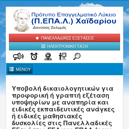
ΠΑΝΕΛΛΑΔΙΚΕΣ ΕΞΕΤΑΣΕΙΣ
ΗΛΕΚΤΡΟΝΙΚΗ ΤΑΞΗ
Toggle
ΜΕΝΟΥ
Navigation
ΑΡΧΙΚΗ
Υποβολή δικαιολογητικών για
προφορική ή γραπτή εξέταση
ΤΟ ΣΧΟΛΕΙΟ ΜΑΣ
υποψηφίων με αναπηρία και
ειδικές εκπαιδευτικές ανάγκες
ΑΝΑΚΟΙΝΩΣΕΙΣ - ΝΕΑ
ή ειδικές μαθησιακές
ΤΟΜΕΙΣ και ΕΙΔΙΚΟΤΗΤΕΣ
δυσκολίες στις Πανελλαδικές