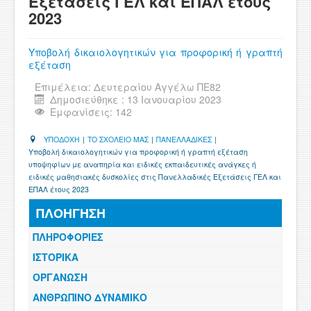
Εξετάσεις ΓΕΛ και ΕΠΑΛ έτους
ΧΡΗΣΙΜΑ
2023
ΕΠΙΚΟΙΝΩΝΙΑ
Υποβολή δικαιολογητικών για προφορική ή γραπτή
εξέταση
ΠΕΡΙΟΧΗ ΜΕΛΩΝ
Επιμέλεια:
Δευτεραίου Αγγέλω ΠΕ82
Δημοσιεύθηκε : 13 Ιανουαρίου 2023
Εμφανίσεις: 142
ΥΠΟΔΟΧΗ
|
ΤΟ ΣΧΟΛΕΙΟ ΜΑΣ
|
ΠΑΝΕΛΛΑΔΙΚΕΣ
|
Υποβολή δικαιολογητικών για προφορική ή γραπτή εξέταση
υποψηφίων με αναπηρία και ειδικές εκπαιδευτικές ανάγκες ή
ειδικές μαθησιακές δυσκολίες στις Πανελλαδικές Εξετάσεις ΓΕΛ και
ΕΠΑΛ έτους 2023
ΠΛΟΗΓΗΣΗ
ΠΛΗΡΟΦΟΡΙΕΣ
ΙΣΤΟΡΙΚΑ
ΟΡΓΑΝΩΣΗ
ΑΝΘΡΩΠΙΝΟ ΔΥΝΑΜΙΚΟ