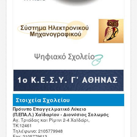
Στοιχεία Σχολείου
Πρότυπο Επαγγελματικό Λύκειο
(Π.ΕΠΑ.Λ.) Χαϊδαρίου - Διονύσιος Σολωμός
Αγ. Τριάδας και Ρίμινι 2-4 Χαϊδάρι,
ΤΚ:12461
Τηλέφωνο: 2105779948
Fax: 2105779613