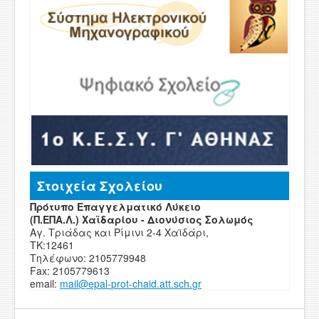
Στοιχεία Σχολείου
Πρότυπο Επαγγελματικό Λύκειο
(Π.ΕΠΑ.Λ.) Χαϊδαρίου - Διονύσιος Σολωμός
Αγ. Τριάδας και Ρίμινι 2-4 Χαϊδάρι,
ΤΚ:12461
Τηλέφωνο: 2105779948
Fax: 2105779613
email:
mail
@
epal
-
prot-chaid
.
att
.
sch
.
g
r