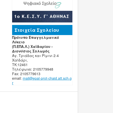
Στοιχεία Σχολείου
Πρότυπο Επαγγελματικό
Λύκειο
(Π.ΕΠΑ.Λ.) Χαϊδαρίου -
Διονύσιος Σολωμός
Αγ. Τριάδας και Ρίμινι 2-4
Χαϊδάρι,
ΤΚ:12461
Τηλέφωνο: 2105779948
Fax: 2105779613
email:
mail
@
epal
-
prot-chaid
.
att
.
sch
.
g
r