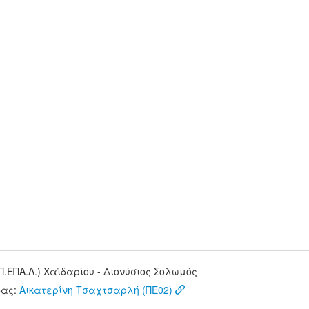
.ΕΠΑ.Λ.) Χαϊδαρίου - Διονύσιος Σολωμός
δας:
Αικατερίνη Τσαχτσαρλή (ΠΕ02)