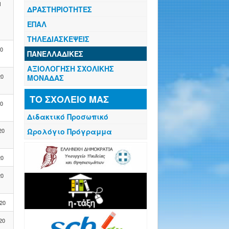
1
ΔΡΑΣΤΗΡΙΟΤΗΤΕΣ
ΕΠΑΛ
ΤΗΛΕΔΙΑΣΚΕΨΕΙΣ
20
ΠΑΝΕΛΛΑΔΙΚΕΣ
ΑΞΙΟΛΟΓΗΣΗ ΣΧΟΛΙΚΗΣ
20
ΜΟΝΑΔΑΣ
ΤΟ ΣΧΟΛΕΙΟ ΜΑΣ
20
Διδακτικό Προσωπικό
20
Ωρολόγιο Πρόγραμμα
20
20
020
20