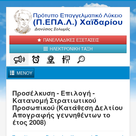
ΠΑΝΕΛΛΑΔΙΚΕΣ ΕΞΕΤΑΣΕΙΣ
ΗΛΕΚΤΡΟΝΙΚΗ ΤΑΞΗ
Toggle
ΜΕΝΟΥ
Navigation
ΑΡΧΙΚΗ
Προσέλκυση - Επιλογή -
Κατανομή Στρατιωτικού
ΤΟ ΣΧΟΛΕΙΟ ΜΑΣ
Προσωπικού (Κατάθεση Δελτίου
Απογραφής γεννηθέντων το
ΑΝΑΚΟΙΝΩΣΕΙΣ - ΝΕΑ
έτος 2008)
ΤΟΜΕΙΣ και ΕΙΔΙΚΟΤΗΤΕΣ