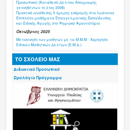
Προσωπικού (Κατάθεση Δελτίου Απογραφής
γεννηθέντων το έτος 2008)
Πρακτικό ανάθεσης 5 ήμερης εκδρομής στα Ιωάννινα
Επιπλέον μαθήματα Επαγγελματικής Εκπαίδευσης
και Ειδικής Αγωγής στο Ψηφιακό Φροντιστήριο
Οκτώβριος 2025
Μετακίνηση των μαθητών με τα Μ.Μ.Μ - Χορήγηση
Ειδικών Μαθητικών Δελτίων (Ε.Μ.Δ.)
Σεπτέμβριος 2025
ΤΟ ΣΧΟΛΕΙΟ ΜΑΣ
Έναρξη λειτουργίας του Ψηφιακού Φροντιστηρίου για
το σχ. έτος 2025-26
Διδακτικό Προσωπικό
Ανακοίνωση για τον Αγιασμό _ Πέμπτη 11
Σεπτεμβρίου
Ωρολόγιο Πρόγραμμα
Ηλεκτρονικές αιτήσεις εγγραφών, ανανεώσεων
εγγραφών και μετεγγραφών περιόδου Σεπτεμβρίου
2025
Ιούλιος 2025
Εγγραφές _ Υποβολή Δικαιολογητικών σχολικού
έτους 2025-2026
Λειτουργία σχολικής μονάδας κατά τους θερινούς
μήνες